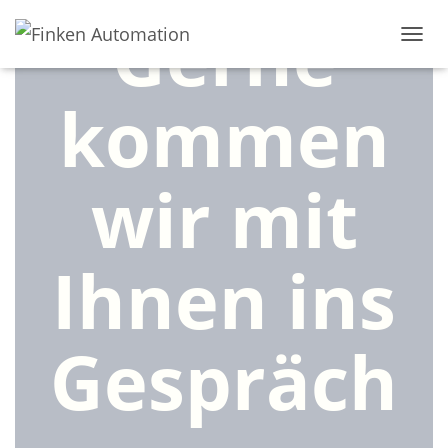
Gerne
N
A
V
kommen
I
G
A
T
wir mit
I
O
N
U
Ihnen ins
M
S
C
H
A
Gespräch
L
T
E
N