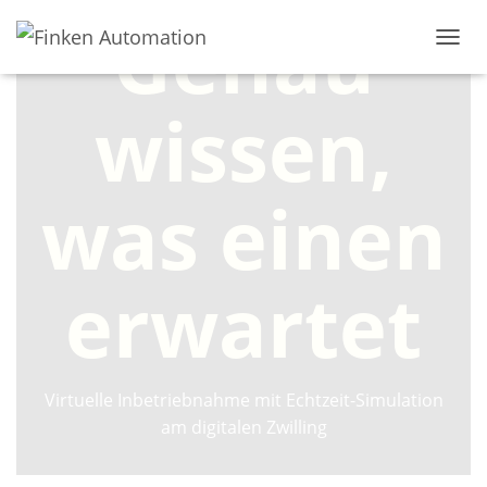
Genau
N
A
V
wissen,
I
G
A
T
was einen
I
O
N
U
erwartet
M
S
C
H
A
L
Virtuelle Inbetriebnahme mit Echtzeit-Simulation
T
am digitalen Zwilling
E
N